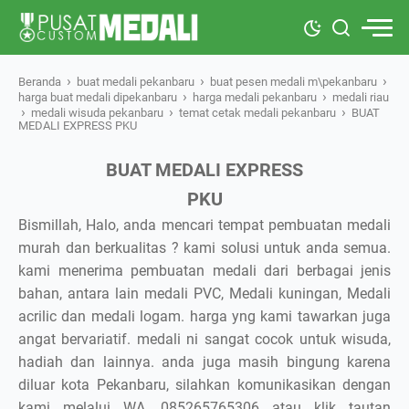
›
›
›
Beranda
buat medali pekanbaru
buat pesen medali m\pekanbaru
›
›
harga buat medali dipekanbaru
harga medali pekanbaru
medali riau
›
›
›
medali wisuda pekanbaru
temat cetak medali pekanbaru
BUAT
MEDALI EXPRESS PKU
BUAT MEDALI EXPRESS
PKU
Bismillah, Halo, anda mencari tempat pembuatan medali
murah dan berkualitas ? kami solusi untuk anda semua.
kami menerima pembuatan medali dari berbagai jenis
bahan, antara lain medali PVC, Medali kuningan, Medali
acrilic dan medali logam. harga yng kami tawarkan juga
angat bervariatif. medali ni sangat cocok untuk wisuda,
hadiah dan lainnya. anda juga masih bingung karena
diluar kota Pekanbaru, silahkan komunikasikan dengan
kami melalui WA. 085265765306 atau klik tautan