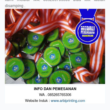
disamping .
Keranjang masih kosong
INFO DAN PEMESANAN
WA . 085265765306
Website Induk :
www.arbiprinting.com