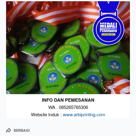
Keranjang masih kosong
Chat Admin
INFO DAN PEMESANAN
WA . 085265765306
Website Induk :
www.arbiprinting.com
BERBAGI