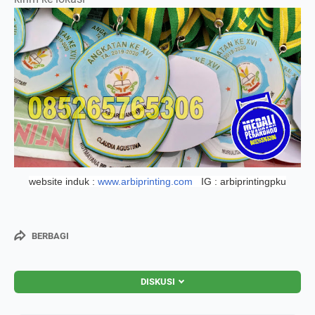
Chat Admin
website induk :
www.arbiprinting.com
IG : arbiprintingpku
BERBAGI
DISKUSI