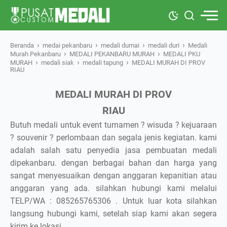
›
›
›
›
Beranda
medai pekanbaru
medali dumai
medali duri
Medali
›
›
Murah Pekanbaru
MEDALI PEKANBARU MURAH
MEDALI PKU
›
›
›
MURAH
medali siak
medali tapung
MEDALI MURAH DI PROV
RIAU
MEDALI MURAH DI PROV
RIAU
Butuh medali untuk event turnamen ? wisuda ? kejuaraan
? souvenir ? perlombaan dan segala jenis kegiatan. kami
adalah salah satu penyedia jasa pembuatan medali
dipekanbaru. dengan berbagai bahan dan harga yang
sangat menyesuaikan dengan anggaran kepanitian atau
anggaran yang ada. silahkan hubungi kami melalui
TELP/WA : 085265765306 . Untuk luar kota silahkan
langsung hubungi kami, setelah siap kami akan segera
Keranjang masih kosong
kirim ke lokasi