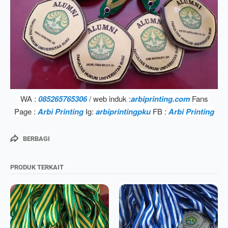
WA :
085265765306
/ web induk :
arbiprinting.com
Fans
Page :
Arbi Printing
Ig:
arbiprintingpku
FB :
Arbi Printing
BERBAGI
Keranjang masih kosong
PRODUK TERKAIT