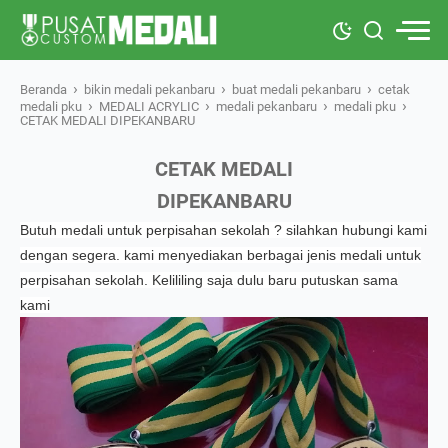
›
›
›
Beranda
bikin medali pekanbaru
buat medali pekanbaru
cetak
›
›
›
›
medali pku
MEDALI ACRYLIC
medali pekanbaru
medali pku
CETAK MEDALI DIPEKANBARU
CETAK MEDALI
DIPEKANBARU
Butuh medali untuk perpisahan sekolah ? silahkan hubungi kami
dengan segera. kami menyediakan berbagai jenis medali untuk
perpisahan sekolah. Kelililing saja dulu baru putuskan sama
kami