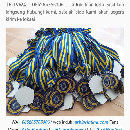
TELP/WA : 085265765306 . Untuk luar kota silahkan
langsung hubungi kami, setelah siap kami akan segera
kirim ke lokasi
WA :
085265765306
/ web induk :
arbiprinting.com
Fans
Page :
Arbi Printing
Ig:
arbiprintingpku
FB :
Arbi Printing