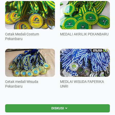
Cetak Medali Costum
MEDALI AKRILIK PEKANBARU
Pekanbaru
Cetak medali Wisuda
MEDLAI WISUDA FAPERIKA
Pekanbaru
UNRI
DISKUSI