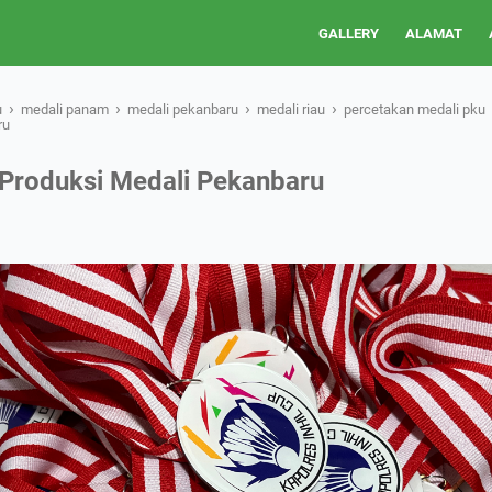
GALLERY
ALAMAT
›
›
›
›
u
medali panam
medali pekanbaru
medali riau
percetakan medali pku
ru
 Produksi Medali Pekanbaru