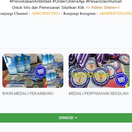
#PercetakanAntiRibet #OrderOnlineAja #PesanDariRumah
Untuk Info dan Pemesanan Silahkan Klik
 >> Admin Online<<
unjungi Channel :
ARBI PRINTING
-
Kunjungi Instagram :
ARBIPRINTINGPK
BIKIN MEDALI PEKANBARU
MEDALI PERPISAHAN SEKOLAH
DISKUSI