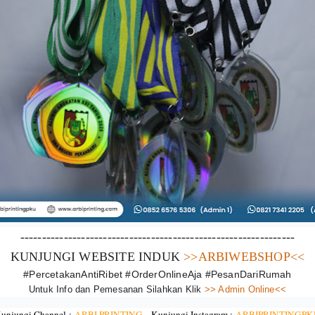
---------------------------------------------------------------
KUNJUNGI WEBSITE INDUK
>>ARBIWEBSHOP<<
#PercetakanAntiRibet #OrderOnlineAja #PesanDariRumah
Untuk Info dan Pemesanan Silahkan Klik
>> Admin Online<<
unjungi Channel :
ARBI PRINTING
-
Kunjungi Instagram :
ARBIPRINTINGPK