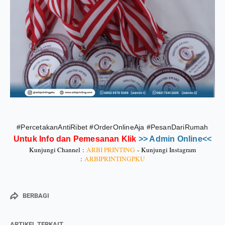
#PercetakanAntiRibet #OrderOnlineAja #PesanDariRumah
Untuk Info dan Pemesanan Klik
>> Admin Online<<
Kunjungi Channel :
ARBI PRINTING
-
Kunjungi Instagram
:
ARBIPRINTINGPKU
BERBAGI
ARTIKEL TERKAIT