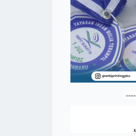
----
K