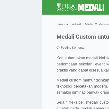
›
›
Beranda
Artikel
Medali Custom un
Medali Custom untu
Posting Komentar
Kebutuhan akan medali kini ti
perlombaan sekolah, event k
praktis yang dapat disesuaik
Medali custom memungkinkan 
teknologi percetakan modern, 
semakin diminati banyak oran
Selain fleksibel, medali cu
dicetak pada medali sehingga