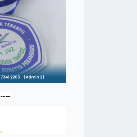
-----
U