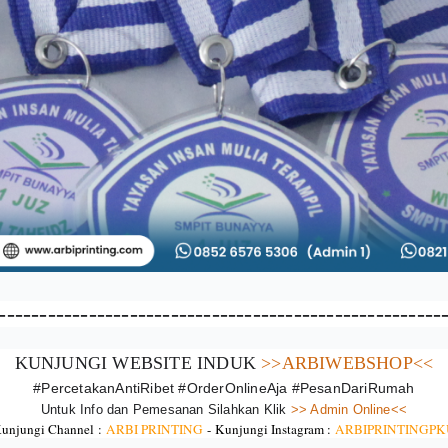
------------------------------------------------------
KUNJUNGI WEBSITE INDUK
>>ARBIWEBSHOP<<
#PercetakanAntiRibet #OrderOnlineAja #PesanDariRumah
Untuk Info dan Pemesanan Silahkan Klik
>> Admin Online<<
unjungi Channel :
ARBI PRINTING
-
Kunjungi Instagram :
ARBIPRINTINGPK