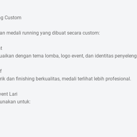
ng Custom
an medali running yang dibuat secara custom:
t
uaikan dengan tema lomba, logo event, dan identitas penyeleng
Keranjang masih kosong
f
 dan finishing berkualitas, medali terlihat lebih profesional.
ent Lari
gunakan untuk:
Chat Admin