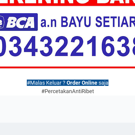
#Malas Keluar ?
Order Online
saja
#PercetakanAntiRibet