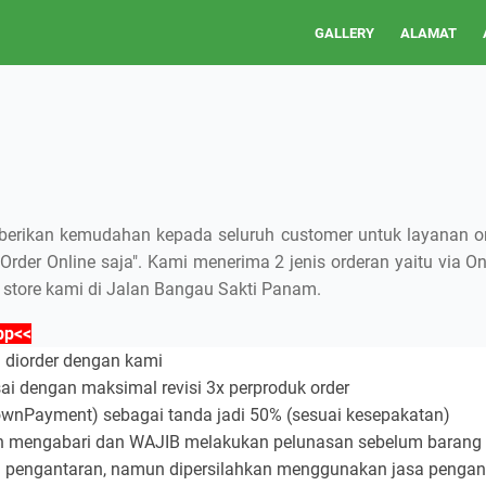
GALLERY
ALAMAT
berikan kemudahan kepada seluruh customer untuk layanan ord
 Order Online saja". Kami menerima 2 jenis orderan yaitu via O
 store kami di Jalan Bangau Sakti Panam.
pp<<
n diorder dengan kami
ai dengan maksimal revisi 3x perproduk order
wnPayment) sebagai tanda jadi 50% (sesuai kesepakatan)
kan mengabari dan WAJIB melakukan pelunasan sebelum barang 
a pengantaran, namun dipersilahkan menggunakan jasa pengant